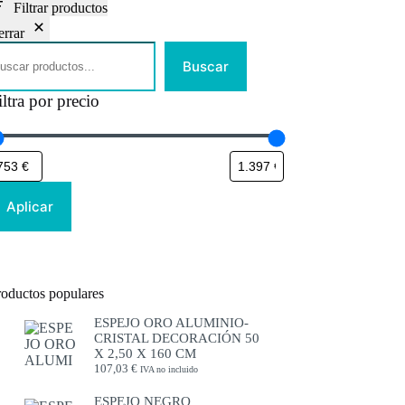
Filtrar productos
errar
uscar
Buscar
iltra por precio
Aplicar
roductos populares
ESPEJO ORO ALUMINIO-
CRISTAL DECORACIÓN 50
X 2,50 X 160 CM
107,03
€
IVA no incluido
ESPEJO NEGRO