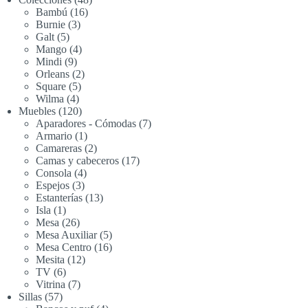
16
productos
Bambú
16
3
productos
Burnie
3
5
productos
Galt
5
productos
4
Mango
4
9
productos
Mindi
9
productos
2
Orleans
2
5
productos
Square
5
4
productos
Wilma
4
productos
120
Muebles
120
productos
7
Aparadores - Cómodas
7
1
productos
Armario
1
producto
2
Camareras
2
productos
17
Camas y cabeceros
17
4
productos
Consola
4
3
productos
Espejos
3
productos
13
Estanterías
13
1
productos
Isla
1
producto
26
Mesa
26
productos
5
Mesa Auxiliar
5
productos
16
Mesa Centro
16
12
productos
Mesita
12
6
productos
TV
6
productos
7
Vitrina
7
57
productos
Sillas
57