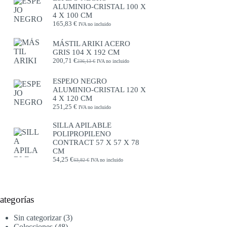
ALUMINIO-CRISTAL 100 X
4 X 100 CM
165,83
€
IVA no incluido
MÁSTIL ARIKI ACERO
GRIS 104 X 192 CM
200,71
€
236,13
€
IVA no incluido
El
El
precio
precio
original
actual
ESPEJO NEGRO
era:
es:
ALUMINIO-CRISTAL 120 X
236,13 €.
200,71 €.
4 X 120 CM
251,25
€
IVA no incluido
SILLA APILABLE
POLIPROPILENO
CONTRACT 57 X 57 X 78
CM
54,25
€
63,82
€
IVA no incluido
El
El
precio
precio
original
actual
era:
es:
63,82 €.
54,25 €.
ategorías
3
Sin categorizar
3
48
productos
Colecciones
48