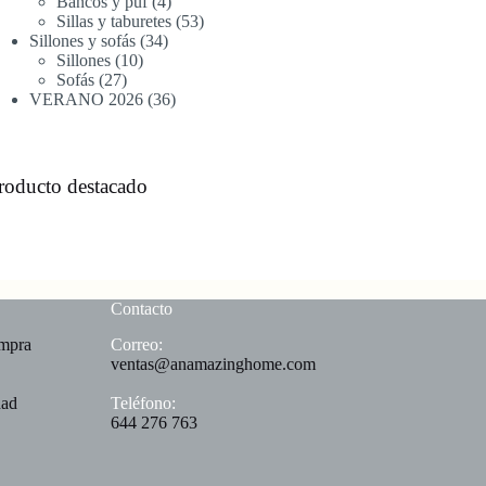
productos
4
Bancos y puf
4
productos
53
Sillas y taburetes
53
34
productos
Sillones y sofás
34
10
productos
Sillones
10
27
productos
Sofás
27
productos
36
VERANO 2026
36
productos
roducto destacado
Contacto
Correo:
ompra
ventas@anamazinghome.com
Teléfono:
dad
644 276 763