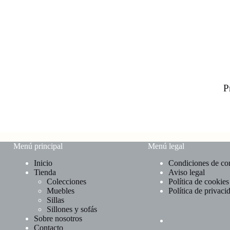
P
Menú principal
Menú legal
Inicio
Condiciones de c
Tienda
Aviso legal
Colecciones
Política de cookies
Muebles
Política de privaci
Sillas
Sillones y sofás
Sobre nosotros
Contacto