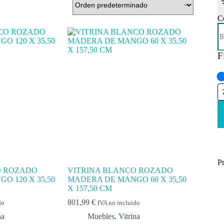
C
B
F
P
O ROZADO
VITRINA BLANCO ROZADO
O 120 X 35,50
MADERA DE MANGO 60 X 35,50
X 157,50 CM
801,99
€
do
IVA no incluido
na
Muebles
,
Vitrina