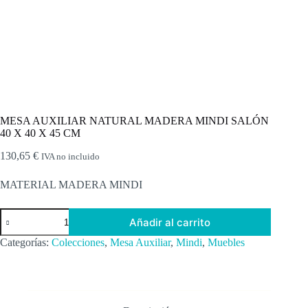
MESA AUXILIAR NATURAL MADERA MINDI SALÓN
40 X 40 X 45 CM
130,65
€
IVA no incluido
MATERIAL MADERA MINDI
MESA
Añadir al carrito
AUXILIAR
NATURAL
Categorías:
Colecciones
,
Mesa Auxiliar
,
Mindi
,
Muebles
MADERA
MINDI
SALÓN
40
X
40