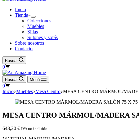
Inicio
Tienda
Colecciones
Muebles
Sillas
Sillones y sofás
Sobre nosotros
Contacto
Buscar
Carro
0
de
compra
Buscar
Menú
Carro
0
de
Inicio
Muebles
Mesa Centro
MESA CENTRO MÁRMOL/MADERA
compra
MESA CENTRO MÁRMOL/MADERA SALÓ
643,20
€
IVA no incluido
MATERIAL MÁRMOL/MADERA