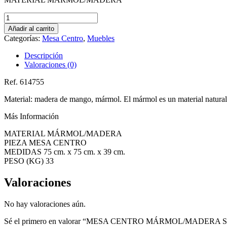
MESA
CENTRO
Añadir al carrito
MÁRMOL/MADERA
Categorías:
Mesa Centro
,
Muebles
SALÓN
75
Descripción
X
Valoraciones (0)
75
X
Ref. 614755
39
CM
Material: madera de mango, mármol. El mármol es un material natural 
cantidad
Más Información
MATERIAL MÁRMOL/MADERA
PIEZA MESA CENTRO
MEDIDAS 75 cm. x 75 cm. x 39 cm.
PESO (KG) 33
Valoraciones
No hay valoraciones aún.
Sé el primero en valorar “MESA CENTRO MÁRMOL/MADERA S