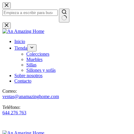
Saltar
al
contenido
Sin
resultados
Inicio
Tienda
Colecciones
Muebles
Sillas
Sillones y sofás
Sobre nosotros
Contacto
Correo:
ventas@anamazinghome.com
Teléfono:
644 276 763