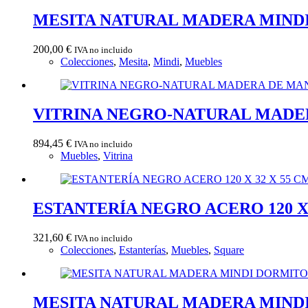
MESITA NATURAL MADERA MINDI 
200,00
€
IVA no incluido
Colecciones
,
Mesita
,
Mindi
,
Muebles
VITRINA NEGRO-NATURAL MADERA
894,45
€
IVA no incluido
Muebles
,
Vitrina
ESTANTERÍA NEGRO ACERO 120 X 
321,60
€
IVA no incluido
Colecciones
,
Estanterías
,
Muebles
,
Square
MESITA NATURAL MADERA MINDI 