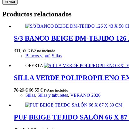
Enviar
Productos relacionados
S/3 BANCO BEIGE DM-TEJIDO 126 
311,55
€
IVA no incluido
Bancos y puf
,
Sillas
OFERTA
SILLA VERDE POLIPROPILENO EXT
El
El
78,29
€
66,55
€
IVA no incluido
precio
precio
Sillas
,
Sillas y taburetes
,
VERANO 2026
original
actual
era:
es:
78,29 €.
66,55 €.
PUF BEIGE TEJIDO SALÓN 66 X 87