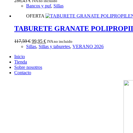
286,43
€
IVA no incluido
Bancos y puf
,
Sillas
OFERTA
TABURETE GRANATE POLIPROPILE
El
El
117,59
€
99,95
€
IVA no incluido
precio
precio
Sillas
,
Sillas y taburetes
,
VERANO 2026
original
actual
Inicio
era:
es:
Tienda
117,59 €.
99,95 €.
Sobre nosotros
Contacto