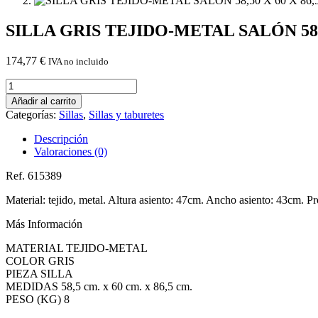
SILLA GRIS TEJIDO-METAL SALÓN 58,5
174,77
€
IVA no incluido
SILLA
GRIS
Añadir al carrito
TEJIDO-
Categorías:
Sillas
,
Sillas y taburetes
METAL
SALÓN
Descripción
58,50
Valoraciones (0)
X
60
Ref. 615389
X
86,50
Material: tejido, metal. Altura asiento: 47cm. Ancho asiento: 43cm. 
CM
Más Información
cantidad
MATERIAL TEJIDO-METAL
COLOR GRIS
PIEZA SILLA
MEDIDAS 58,5 cm. x 60 cm. x 86,5 cm.
PESO (KG) 8