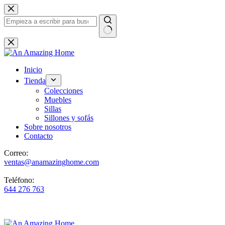
Saltar
al
contenido
Sin
resultados
Inicio
Tienda
Colecciones
Muebles
Sillas
Sillones y sofás
Sobre nosotros
Contacto
Correo:
ventas@anamazinghome.com
Teléfono:
644 276 763