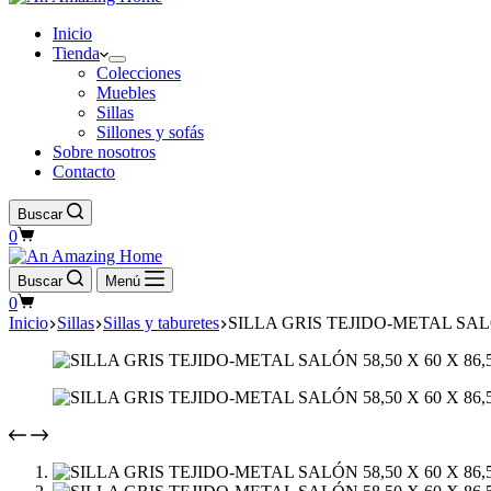
Inicio
Tienda
Colecciones
Muebles
Sillas
Sillones y sofás
Sobre nosotros
Contacto
Buscar
Carro
0
de
compra
Buscar
Menú
Carro
0
de
Inicio
Sillas
Sillas y taburetes
SILLA GRIS TEJIDO-METAL SALÓ
compra