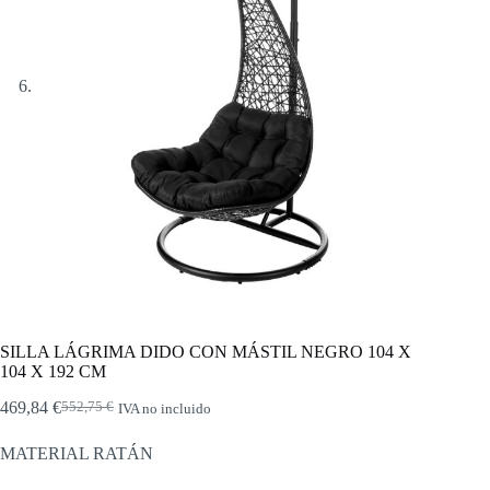
SILLA LÁGRIMA DIDO CON MÁSTIL NEGRO 104 X
104 X 192 CM
469,84
€
552,75
€
IVA no incluido
El
El
precio
precio
MATERIAL RATÁN
original
actual
era:
es: