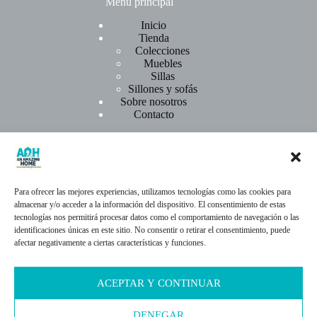
Menú principal
Inicio
Tienda
Colecciones
Muebles
Sillas
Sillones y sofás
Sobre nosotros
Contacto
Menú legal
Condiciones de compra
Para ofrecer las mejores experiencias, utilizamos tecnologías como las cookies para
Aviso legal
almacenar y/o acceder a la información del dispositivo. El consentimiento de estas
Política de cookies
tecnologías nos permitirá procesar datos como el comportamiento de navegación o las
Política de privacidad
identificaciones únicas en este sitio. No consentir o retirar el consentimiento, puede
afectar negativamente a ciertas características y funciones.
ACEPTAR Y CONTINUAR
Contacto
DENEGAR