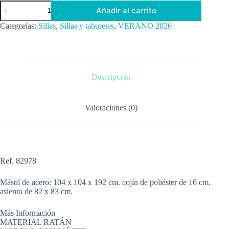
552,75 €.
469,84 €.
SILLA
Añadir al carrito
LÁGRIMA
DIDO
Categorías:
Sillas
,
Sillas y taburetes
,
VERANO 2026
CON
MÁSTIL
NEGRO
104
X
104
Descripción
X
192
CM
Valoraciones (0)
cantidad
Ref. 82978
Mástil de acero: 104 x 104 x 192 cm. cojín de poliéster de 16 cm.
asiento de 82 x 83 cm.
Más Información
MATERIAL RATÁN