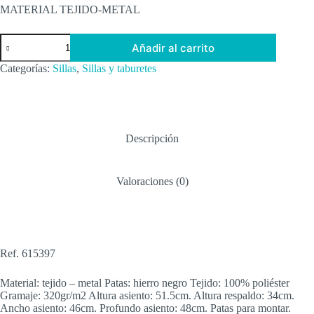
MATERIAL TEJIDO-METAL
SILLA
Añadir al carrito
ROSA
TEJIDO-
Categorías:
Sillas
,
Sillas y taburetes
METAL
CONTRACT
67,50
X
47
X
Descripción
79,50
CM
cantidad
Valoraciones (0)
Ref. 615397
Material: tejido – metal Patas: hierro negro Tejido: 100% poliéster
Gramaje: 320gr/m2 Altura asiento: 51.5cm. Altura respaldo: 34cm.
Ancho asiento: 46cm. Profundo asiento: 48cm. Patas para montar.